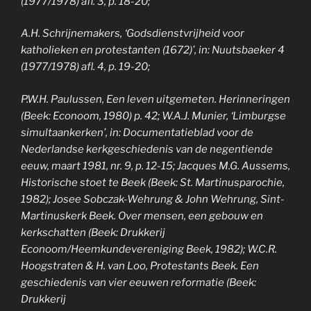
(1977/1978) afl. 3, p. 18-20;
A.H. Schrijnemakers, ‘Godsdienstvrijheid voor
katholieken en protestanten (1672)’, in: Nuutsbaeker 4
(1977/1978) afl. 4, p. 19-20;
P.W.H. Paulussen, Een leven uitgemeten. Herinneringen
(Beek: Econoom, 1980) p. 42; W.A.J. Munier, ‘Limburgse
simultaankerken’, in: Documentatieblad voor de
Nederlandse kerkgeschiedenis van de negentiende
eeuw, maart 1981, nr. 9, p. 12-15; Jacques M.G. Aussems,
Historische stoet te Beek (Beek: St. Martinusparochie,
1982); Josee Sobczak-Wehrung & John Wehrung, Sint-
Martinuskerk Beek. Over mensen, een gebouw en
kerkschatten (Beek: Drukkerij
Econoom/Heemkundevereniging Beek, 1982); W.C.R.
Hoogstraten & H. van Loo, Protestants Beek. Een
geschiedenis van vier eeuwen reformatie (Beek:
Drukkerij