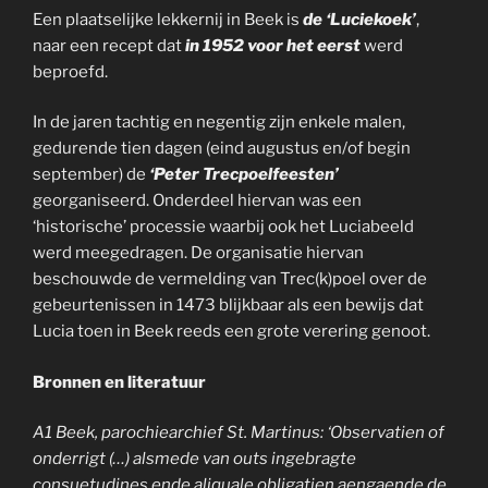
Een plaatselijke lekkernij in Beek is
de ‘Luciekoek’
,
naar een recept dat
in 1952 voor het eerst
werd
beproefd.
In de jaren tachtig en negentig zijn enkele malen,
gedurende tien dagen (eind augustus en/of begin
september) de
‘Peter Trecpoelfeesten’
georganiseerd. Onderdeel hiervan was een
‘historische’ processie waarbij ook het Luciabeeld
werd meegedragen. De organisatie hiervan
beschouwde de vermelding van Trec(k)poel over de
gebeurtenissen in 1473 blijkbaar als een bewijs dat
Lucia toen in Beek reeds een grote verering genoot.
Bronnen en literatuur
A1 Beek, parochiearchief St. Martinus: ‘Observatien of
onderrigt (…) alsmede van outs ingebragte
consuetudines ende aliquale obligatien aengaende de