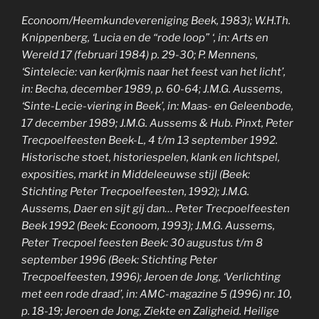
Econoom/Heemkundevereniging Beek, 1983); W.H.Th.
Knippenberg, ‘Lucia en de “rode loop” ‘, in: Arts en
Wereld 17 (februari 1984) p. 29-30; P. Mennens,
‘Sintelecie: van ker(k)mis naar het feest van het licht’,
in: Becha, december 1989, p. 60-64; J.M.G. Aussems,
‘Sinte-Lecie-viering in Beek’, in: Maas- en Geleenbode,
17 december 1989; J.M.G. Aussems & Hub. Pinxt, Peter
Trecpoelfeesten Beek-L, 4 t/m 13 september 1992.
Historische stoet, historiespelen, klank en lichtspel,
exposities, markt in Middeleeuwse stijl (Beek:
Stichting Peter Trecpoelfeesten, 1992); J.M.G.
Aussems, Daer en sijt gij dan… Peter Trecpoelfeesten
Beek 1992 (Beek: Econoom, 1993); J.M.G. Aussems,
Peter Trecpoel feesten Beek: 30 augustus t/m 8
september 1996 (Beek: Stichting Peter
Trecpoelfeesten, 1996); Jeroen de Jong, ‘Verlichting
met een rode draad’, in: AMC-magazine 5 (1996) nr. 10,
p. 18-19; Jeroen de Jong, Ziekte en Zaligheid. Heilige