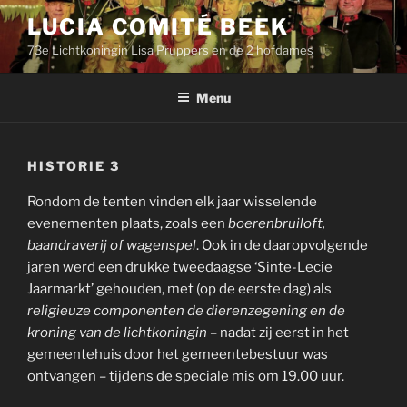
Naar
LUCIA COMITÉ BEEK
de
73e Lichtkoningin Lisa Pruppers en de 2 hofdames
inhoud
springen
Menu
HISTORIE 3
Rondom de tenten vinden elk jaar wisselende
evenementen plaats, zoals een
boerenbruiloft,
baandraverij of wagenspel
. Ook in de daaropvolgende
jaren werd een drukke tweedaagse ‘Sinte-Lecie
Jaarmarkt’ gehouden, met (op de eerste dag) als
religieuze componenten de dierenzegening en de
kroning van de lichtkoningin
– nadat zij eerst in het
gemeentehuis door het gemeentebestuur was
ontvangen – tijdens de speciale mis om 19.00 uur.